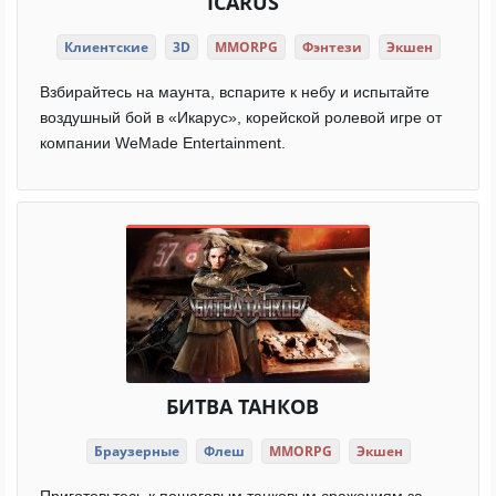
ICARUS
Клиентские
3D
MMORPG
Фэнтези
Экшен
Взбирайтесь на маунта, вспарите к небу и испытайте
воздушный бой в «Икарус», корейской ролевой игре от
компании WeMade Entertainment.
БИТВА ТАНКОВ
Браузерные
Флеш
MMORPG
Экшен