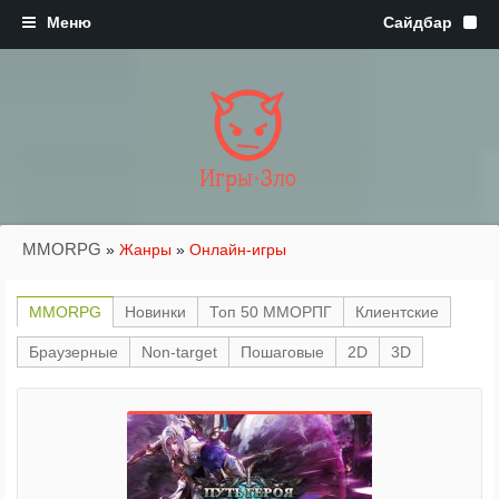
Игры·Зло
MMORPG
»
Жанры
»
Онлайн-игры
MMORPG
Новинки
Топ 50 ММОРПГ
Клиентские
Браузерные
Non-target
Пошаговые
2D
3D