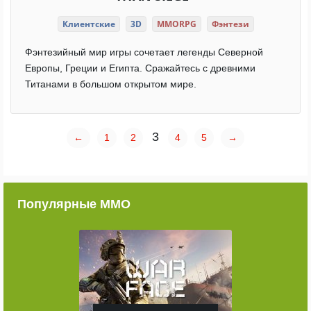
Клиентские
3D
MMORPG
Фэнтези
Фэнтезийный мир игры сочетает легенды Северной
Европы, Греции и Египта. Сражайтесь с древними
Титанами в большом открытом мире.
3
←
1
2
4
5
→
Популярные ММО