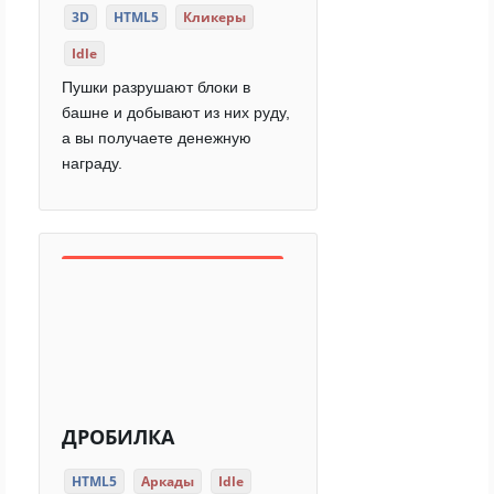
3D
HTML5
Кликеры
Idle
Пушки разрушают блоки в
башне и добывают из них руду,
а вы получаете денежную
награду.
ДРОБИЛКА
HTML5
Аркады
Idle