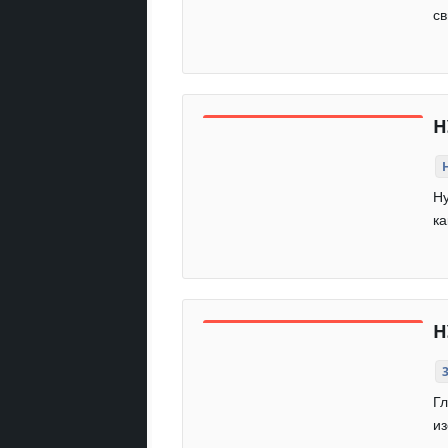
св
Н
Ну
ка
Н
Гл
из