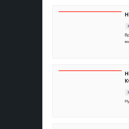
Н
Вр
ми
Н
К
Ну