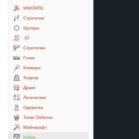
MMORPG
Стратегии
Шутеры
.IO
Стрелялки
Гонки
Кликеры
Хоррор
Драки
Логические
Одевалки
Tower Defense
Майнкрафт
Нубик