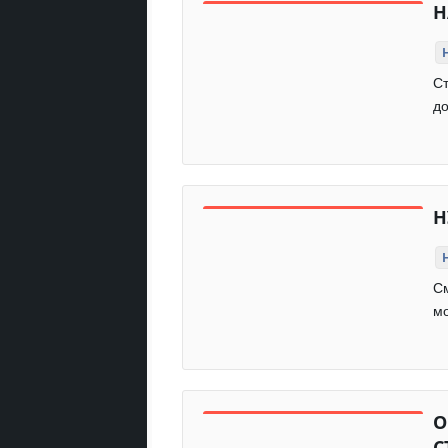
Н
Ст
до
Н
С
мо
О
С