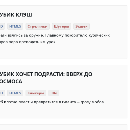
УБИК КЛЭШ
3D
HTML5
Стрелялки
Шутеры
Экшен
аги взялись за оружие. Главному покорителю кубических
ров пора преподать им урок.
УБИК ХОЧЕТ ПОДРАСТИ: ВВЕРХ ДО
ОСМОСА
3D
HTML5
Кликеры
Idle
б плотно поест и превратится в гиганта – грозу мобов.