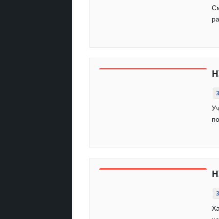
См
ра
Н
Уч
по
Н
Ха