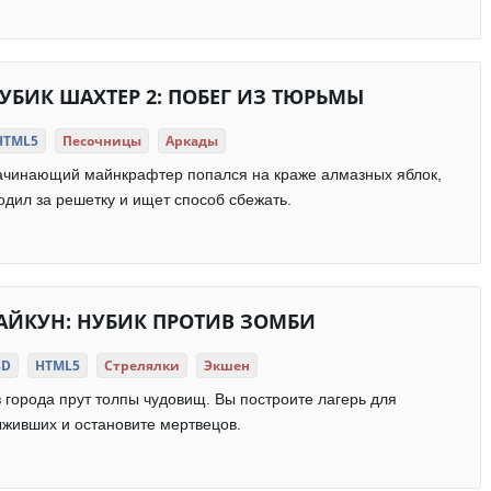
УБИК ШАХТЕР 2: ПОБЕГ ИЗ ТЮРЬМЫ
HTML5
Песочницы
Аркады
ачинающий майнкрафтер попался на краже алмазных яблок,
одил за решетку и ищет способ сбежать.
АЙКУН: НУБИК ПРОТИВ ЗОМБИ
3D
HTML5
Стрелялки
Экшен
 города прут толпы чудовищ. Вы построите лагерь для
живших и остановите мертвецов.