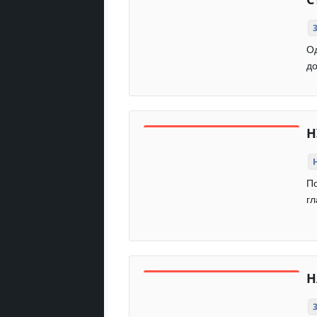
Од
д
Н
По
гл
Н