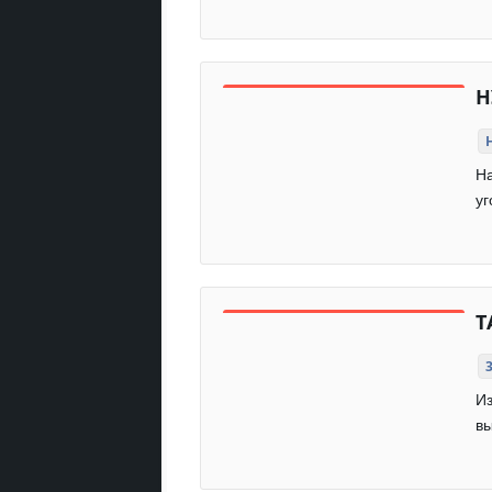
Н
Н
уг
Т
Из
вы