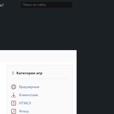
ь?
Категории игр
Браузерные
Клиентские
HTML5
Флеш