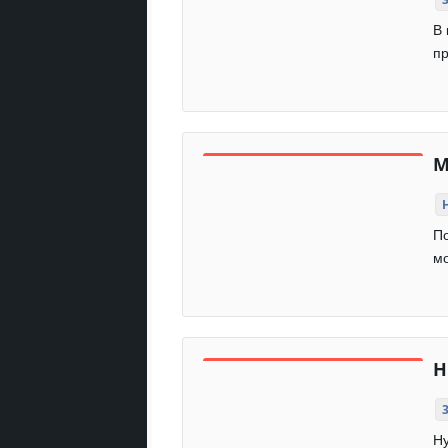
В 
пр
М
По
мо
Н
Ну