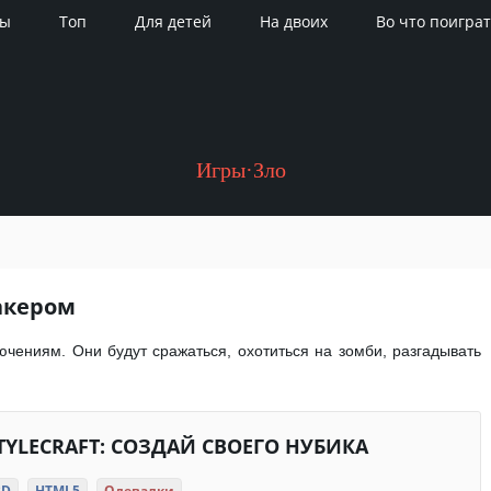
ры
Топ
Для детей
На двоих
Во что поиграт
Игры·Зло
акером
лючениям. Они будут сражаться, охотиться на зомби, разгадывать
TYLECRAFT: СОЗДАЙ СВОЕГО НУБИКА
3D
HTML5
Одевалки