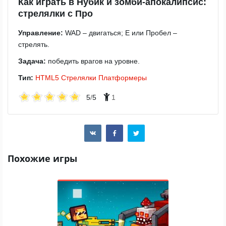
Как играть в Нубик и зомби-апокалипсис:
стрелялки с Про
Управление:
WAD – двигаться; E или Пробел –
стрелять.
Задача:
победить врагов на уровне.
Тип:
HTML5
Стрелялки
Платформеры
5
/
5
1
Похожие игры