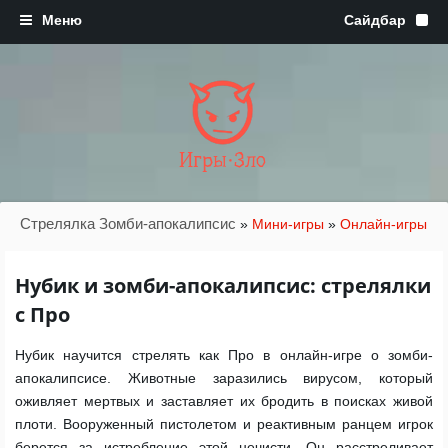
Игры·Зло
Стрелялка Зомби-апокалипсис
»
Мини-игры
»
Онлайн-игры
Нубик и зомби-апокалипсис: стрелялки
с Про
Нубик научится стрелять как Про в онлайн-игре о зомби-
апокалипсисе. Животные заразились вирусом, который
оживляет мертвых и заставляет их бродить в поисках живой
плоти. Вооруженный пистолетом и реактивным ранцем игрок
берется за истребление этой нечисти. Он расстреливает