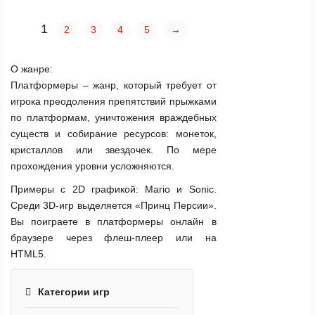
1
2
3
4
5
→
О жанре:
Платформеры
– жанр, который требует от
игрока преодоления препятствий прыжками
по платформам, уничтожения враждебных
существ и собирание ресурсов: монеток,
кристаллов или звездочек. По мере
прохождения уровни усложняются.
Примеры с 2D графикой: Mario и Sonic.
Среди 3D-игр выделяется «Принц Персии».
Вы поиграете в платформеры онлайн в
браузере через флеш-плеер или на
HTML5.
Категории игр