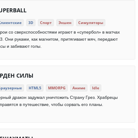
UPERBALL
Клиентские
3D
Спорт
Экшен
Симуляторы
рои со сверхспособностями играют в «супербол» в матчах
3. Они руками, как магнитом, притягивают мяч, передают
сы и забивают голы.
РДЕН СИЛЫ
Браузерные
HTML5
MMORPG
Аниме
Idle
рный дракон задумал уничтожить Страну Грез. Храбрецы
правятся в путешествие, чтобы сорвать его планы.