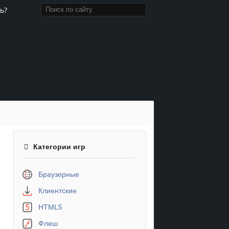
ь?
Категории игр
Браузерные
Клиентские
HTML5
Флеш