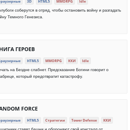
Браузерные
3D
HTML5
MMORPG
Idle
лубоги соберутся в отряд, чтобы остановить войну и разгадать
йну Темного Генезиса.
НИГА ГЕРОЕВ
Браузерные
HTML5
MMORPG
ККИ
Idle
чать на Бездне слабнет. Предсказание Богини говорит о
абреце, который предотвратит катастрофу.
ANDOM FORCE
Браузерные
HTML5
Стратегии
Tower Defense
ККИ
щитники ставят башни и обороняют свой кристалл от