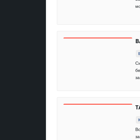
мо
B
Си
бе
з
T
Во
за