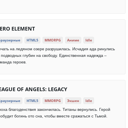
ERO ELEMENT
Браузерные
HTML5
MMORPG
Аниме
Idle
чать на ледяном озере разрушилась. Исчадия ада ринулись
 подводных глубин на свободу. Единственная надежда –
манда героев.
EAGUE OF ANGELS: LEGACY
Браузерные
HTML5
MMORPG
Экшен
Idle
оха благоденствия закончилась. Титаны вернулись. Герой
обудит богинь ото сна, чтобы вместе сражаться с Тьмой.