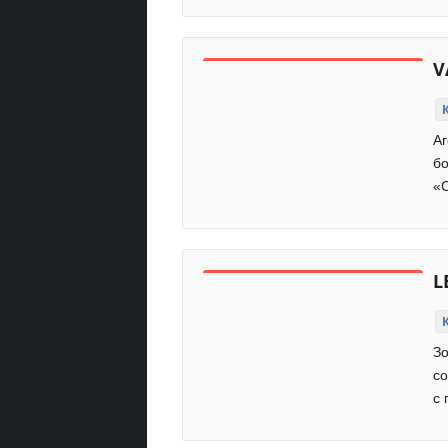
V
А
бо
«С
L
З
со
с 