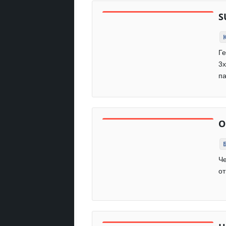
S
Ге
3x
па
О
Че
от