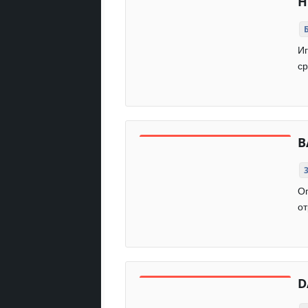
Н
Иг
ср
B
Оп
от
D