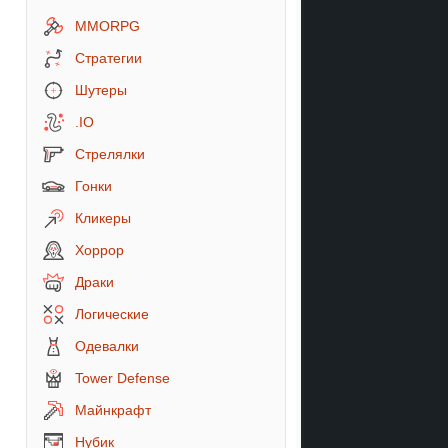
MMORPG
Стратегии
Шутеры
.IO
Стрелялки
Гонки
Кликеры
Хоррор
Драки
Логические
Одевалки
Tower Defense
Майнкрафт
Нубик