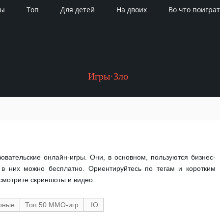
ры
Топ
Для детей
На двоих
Во что поиграт
Игры·Зло
овательские онлайн-игры. Они, в основном, пользуются бизнес-
ть в них можно бесплатно. Ориентируйтесь по тегам и коротким
смотрите скриншоты и видео.
рные
Топ 50 ММО-игр
.IO