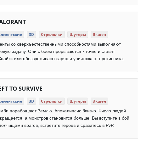
ALORANT
Клиентские
3D
Стрелялки
Шутеры
Экшен
генты со сверхъестественными способностями выполняют
евую задачу. Они с боем прорываются к точке и ставят
пайк» или обезвреживают заряд и уничтожают противника.
EFT TO SURVIVE
Клиентские
3D
Стрелялки
Шутеры
Экшен
омби порабощают Землю. Апокалипсис близко. Число людей
кращается, а монстров становится больше. Вы вступите в бой
полчищами врагов, встретите героев и сразитесь в PvP.