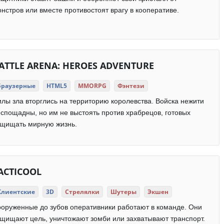
нстров или вместе противостоят врагу в кооперативе.
ATTLE ARENA: HEROES ADVENTURE
Браузерные
HTML5
MMORPG
Фэнтези
лы зла вторглись на территорию королевства. Войска нежити
спощадны, но им не выстоять против храбрецов, готовых
ащищать мирную жизнь.
ACTICOOL
Клиентские
3D
Стрелялки
Шутеры
Экшен
оруженные до зубов оперативники работают в команде. Они
щищают цель, уничтожают зомби или захватывают транспорт.