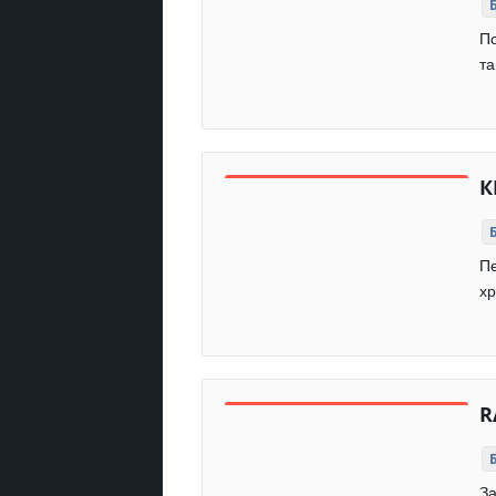
По
та
К
Пе
хр
R
За