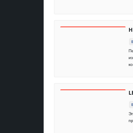
H
Пе
из
ко
L
Эп
пр