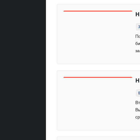
H
По
би
за
H
Вт
Вы
ср