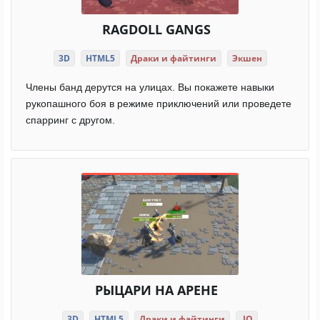
RAGDOLL GANGS
3D
HTML5
Драки и файтинги
Экшен
Члены банд дерутся на улицах. Вы покажете навыки
рукопашного боя в режиме приключений или проведете
спарринг с другом.
РЫЦАРИ НА АРЕНЕ
3D
HTML5
Драки и файтинги
.IO