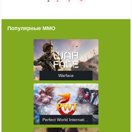
2
3
→
Популярные ММО
Warface
Perfect World International