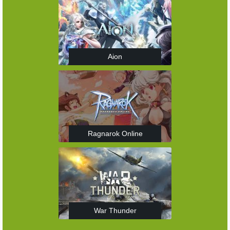
Aion
Ragnarok Online
War Thunder