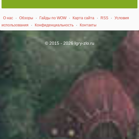
О нас
·
Обзоры
·
Гайды по WOW
·
Карта сайта
·
RSS
·
Условия
использования
·
Конфиденциальность
·
Контакты
© 2015 - 2026 Igry-zlo.ru