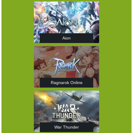
Aion
Ragnarok Online
War Thunder