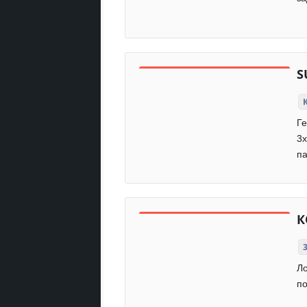
S
Ге
3x
па
К
Ло
по