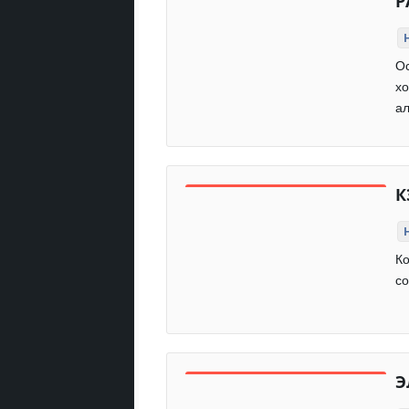
Р
Ос
хо
ал
К
Ко
со
Э