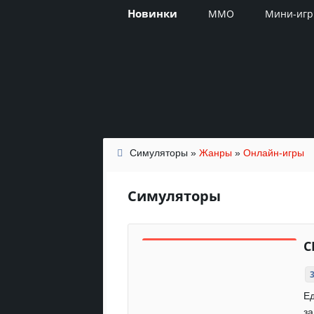
Новинки
MMO
Мини-иг
Симуляторы
»
Жанры
»
Онлайн-игры
Симуляторы
С
Ед
за