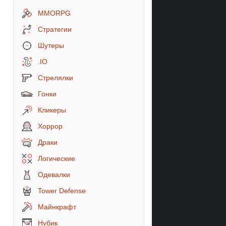
MMORPG
Стратегии
Шутеры
.IO
Стрелялки
Гонки
Кликеры
Хоррор
Драки
Логические
Одевалки
Tower Defense
Майнкрафт
Нубик