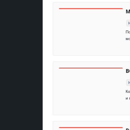
М
По
мо
В
К
и 