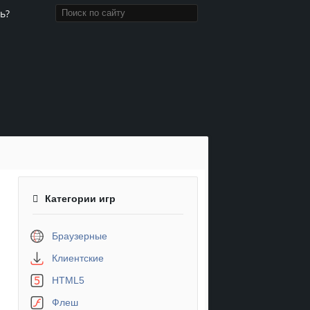
ь?
Категории игр
Браузерные
Клиентские
HTML5
Флеш