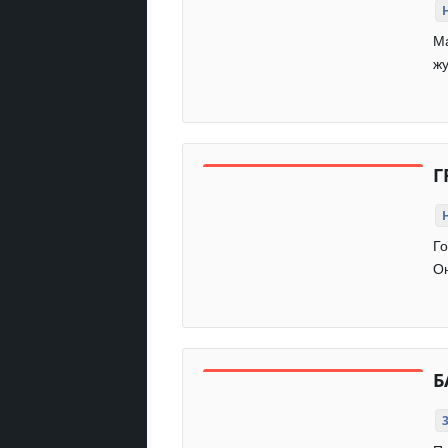
Ма
жу
Г
Го
Он
Б