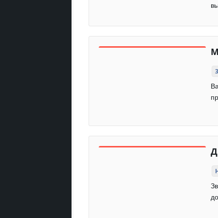
вы
М
Ва
пр
Д
Зв
до