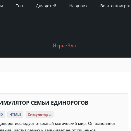
ры
Топ
Для детей
На двоих
Во что поиграт
Игры·Зло
ИМУЛЯТОР СЕМЬИ ЕДИНОРОГОВ
3D
HTML5
Симуляторы
инорог исследует открытый магический мир. Он выполняет
дания, растит семью и защищает ее от хищников.