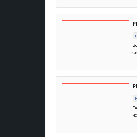
Р
Ве
ст
Р
Ре
ис