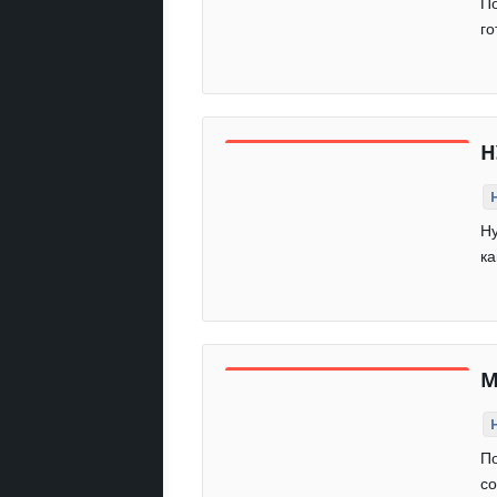
По
го
Н
Ну
ка
M
По
со