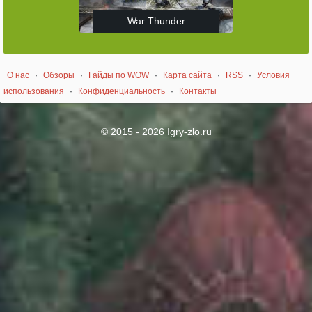
War Thunder
О нас
·
Обзоры
·
Гайды по WOW
·
Карта сайта
·
RSS
·
Условия
использования
·
Конфиденциальность
·
Контакты
© 2015 - 2026 Igry-zlo.ru