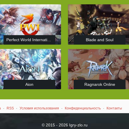
Perfect World International
Blade and Soul
Aion
Ragnarok Online
а
·
RSS
·
Условия использования
·
Конфиденциальность
·
Контакты
© 2015 - 2026 Igry-zlo.ru