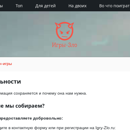
ры
Топ
Для детей
На двоих
Во что поиграт
Игры·Зло
н-игры
ьности
рмация сохраняется и почему она нам нужна.
е мы собираем?
предоставляете добровольно:
те в контактную форму или при регистрации на Igry-Zlo.ru: