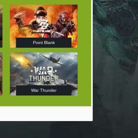
Point Blank
War Thunder