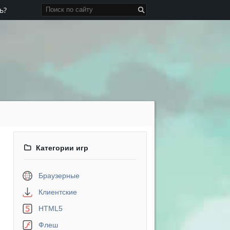
ь?
Категории игр
Браузерные
Клиентские
HTML5
Флеш