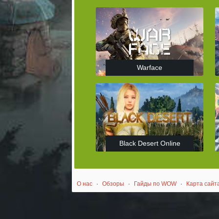
Warface
Black Desert Online
О нас
·
Обзоры
·
Гайды по WOW
·
Карта сайт