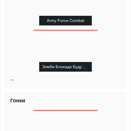
Army Force Combat
Зомби Блокада Будущего
→
Гонки