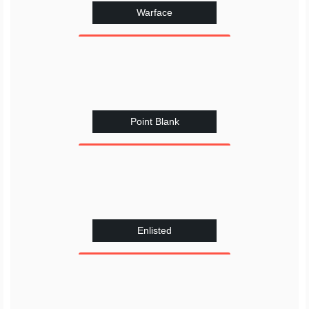
Warface
Point Blank
Enlisted