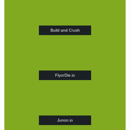
Build and Crush
FlyorDie.io
Junon.io