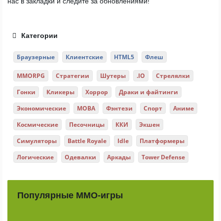
нас в закладки и следите за обновлениями!
Категории
Браузерные
Клиентские
HTML5
Флеш
MMORPG
Стратегии
Шутеры
.IO
Стрелялки
Гонки
Кликеры
Хоррор
Драки и файтинги
Экономические
MOBA
Фэнтези
Спорт
Аниме
Космические
Песочницы
ККИ
Экшен
Симуляторы
Battle Royale
Idle
Платформеры
Логические
Одевалки
Аркады
Tower Defense
Популярные ММО-игры