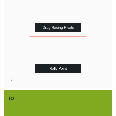
Drag Racing Rivals
Rally Point
→
IO