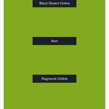
Black Desert Online
Aion
Ragnarok Online