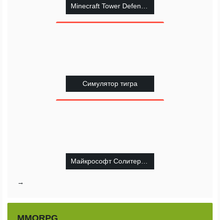
Minecraft Tower Defence 2
Симулятор тигра
Майкрософт Солитер Коллекция
→
MMORPG