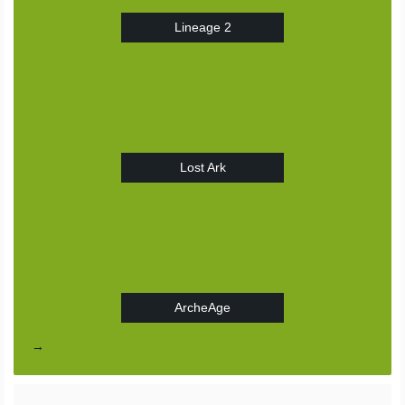
Lineage 2
Lost Ark
ArcheAge
→