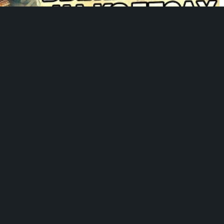
гру на сайте издателя.
йте машину для убийства, используя бензопилы, силовые дрели,
 автомобиля, заработанная в бою, может быть продана или
rossout играют большую роль.
ть запчасти в мастерской, а затем сбывать их на рынке.
ий
— разрушение частей машин влияет на их стабильность и
требования Crossout