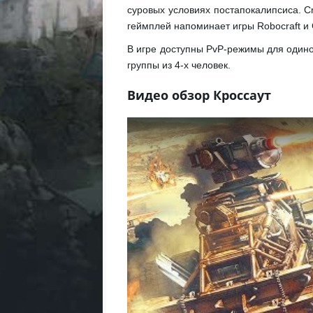
суровых условиях постапокалипсиса. C
геймплей напоминает игры Robocraft и G
В игре доступны PvP-режимы для одиноч
группы из 4-х человек.
Видео обзор Кроссаут