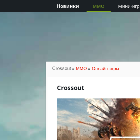
Новинки
MMO
Мини-иг
Crossout
»
MMO
»
Онлайн-игры
Crossout