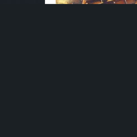
Описание игры
Free-to-play
— бесплатно скачайте и
Большой арсенал оружия
— созда
пулеметы и другое оружие.
Игровая экономика
— каждая часть
куплена. Крафт и торговля в игре C
Мастерская
— игроки могут создава
Продвинутая модель поврежден
огневую мощь в бою.
Рекомендуемые системные 
Win 7/8/10 64-бит