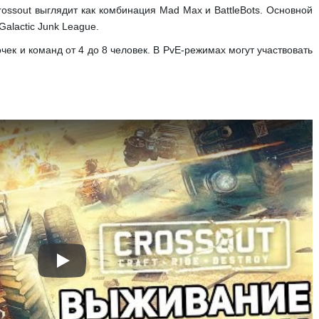
rossout выглядит как комбинация Mad Max и BattleBots. Основной
alactic Junk League.
ек и команд от 4 до 8 человек. В PvE-режимах могут участвовать
Play