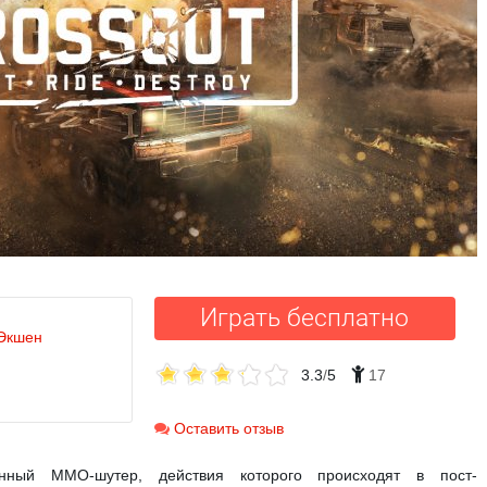
Играть бесплатно
Экшен
3.3
/
5
17
Оставить отзыв
нный ММО-шутер, действия которого происходят в пост-