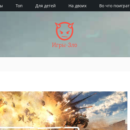
ры
Топ
Для детей
На двоих
Во что поиграт
Игры·Зло