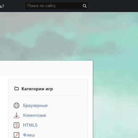
ь?
Категории игр
Браузерные
Клиентские
HTML5
Флеш