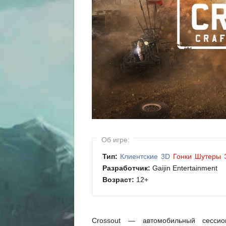
Об игре:
Тип:
Клиентские
3D
Гонки
Шутеры
Разработчик:
Gaijin Entertainment
Возраст:
12
+
Crossout — автомобильный сессио