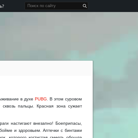
ь?
выживание в духе
PUBG
. В этом суровом
сквозь пальцы. Красная зона сужает
Враги настигают внезапно! Боеприпасы,
бойме и здоровьем. Аптечки с бинтами
ок, которого когтистая смерть обошла