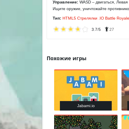
Управление:
WASD – двигаться, Левая 
Ищите оружие, уничтожайте противников
Тип:
HTML5
Стрелялки
.IO
Battle Royal
3.7
/
5
27
Похожие игры
Jabami.io