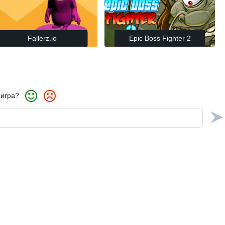
Fallerz.io
Epic Boss Fighter 2
 игра?