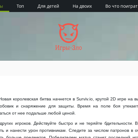
ры
Топ
Для детей
На двоих
Во что поиграт
Игры·Зло
овая королевская битва начнется в Surviv.io, крутой 2D игре на 
обовик и снаряжение для защиты. Время на поле боя утекает 
аться от нее подальше любой ценой.
а других игроков. Действуйте быстро и не теряйте бдительности. 
ь и нанести урон противникам. Следите за числом патронов в о
ать больше предметов. Победителем матча станет последний игр