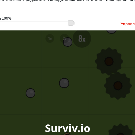
а
100
%
Управл