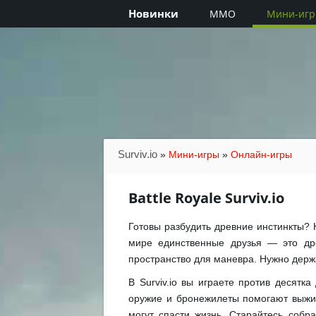
Новинки
MMO
Мини-иг
Surviv.io
»
Мини-игры
»
Онлайн-игры
Battle Royale Surviv.io
Готовы разбудить древние инстинкты? Н
мире единственные друзья — это др
пространство для маневра. Нужно держ
В Surviv.io вы играете против десятк
оружие и бронежилеты помогают выжит
могут спасти жизнь. Старайтесь собр