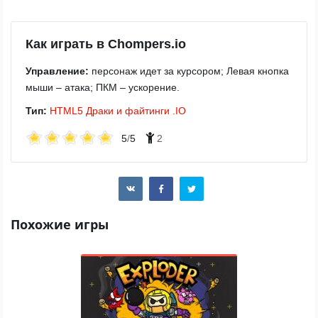
Как играть в Chompers.io
Управление:
персонаж идет за курсором; Левая кнопка
мыши – атака; ПКМ – ускорение.
Тип:
HTML5
Драки и файтинги
.IO
5
/
5
2
Похожие игры