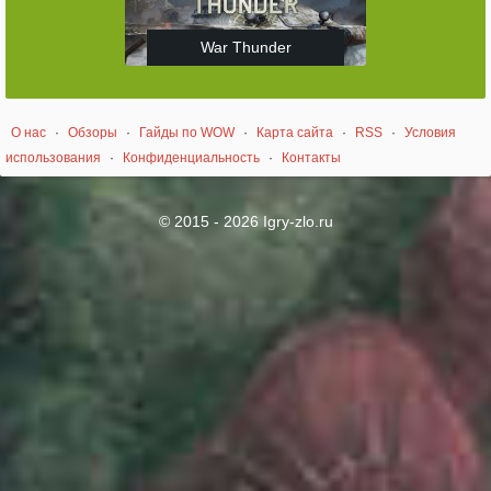
War Thunder
О нас
·
Обзоры
·
Гайды по WOW
·
Карта сайта
·
RSS
·
Условия
использования
·
Конфиденциальность
·
Контакты
© 2015 - 2026 Igry-zlo.ru