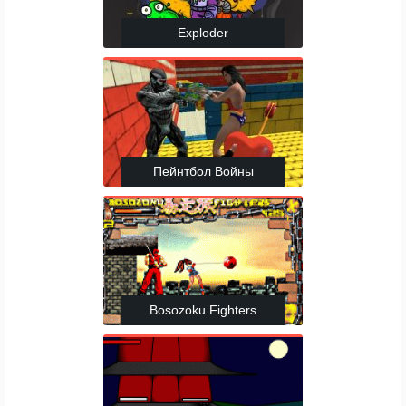
Exploder
Пейнтбол Войны
Bosozoku Fighters