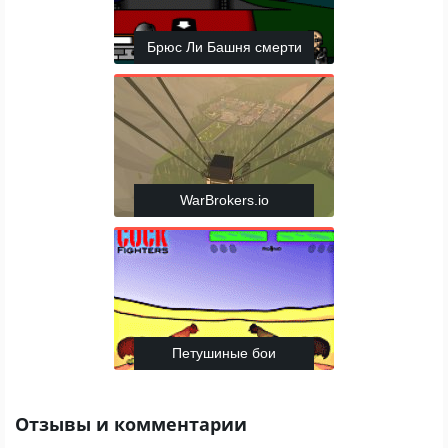
Брюс Ли Башня смерти
WarBrokers.io
Петушиные бои
Отзывы и комментарии