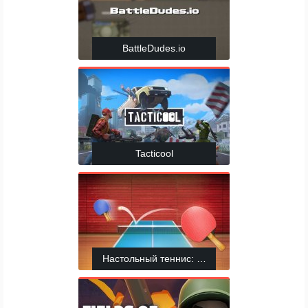
BattleDudes.io
Tacticool
Настольный теннис: Мировой тур