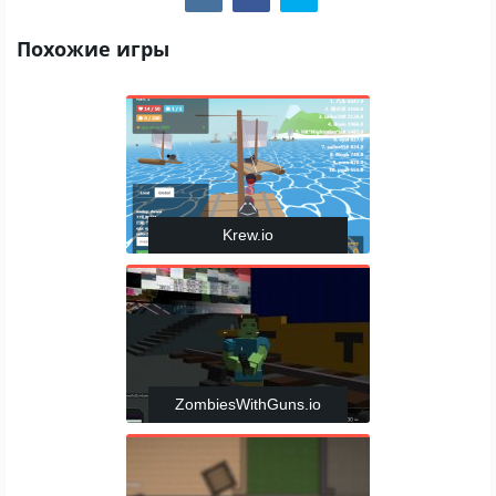
Похожие игры
Krew.io
ZombiesWithGuns.io