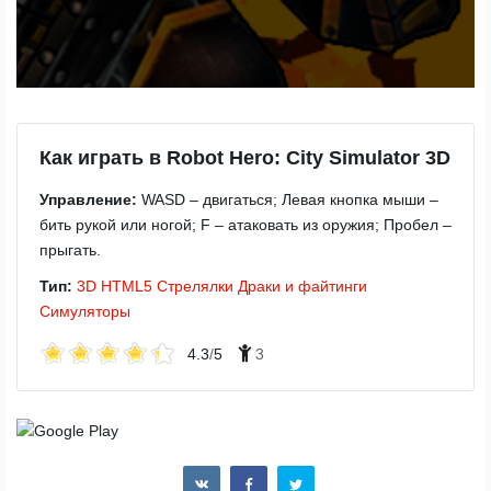
Как играть в Robot Hero: City Simulator 3D
Управление:
WASD – двигаться; Левая кнопка мыши –
бить рукой или ногой; F – атаковать из оружия; Пробел –
прыгать.
Тип:
3D
HTML5
Стрелялки
Драки и файтинги
Симуляторы
4.3
/
5
3