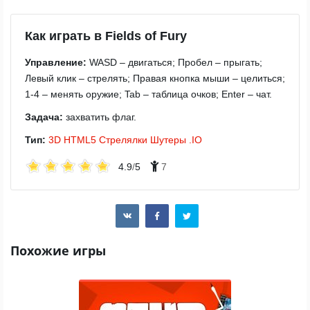
Как играть в Fields of Fury
Управление:
WASD – двигаться; Пробел – прыгать;
Левый клик – стрелять; Правая кнопка мыши – целиться;
1-4 – менять оружие; Tab – таблица очков; Enter – чат.
Задача:
захватить флаг.
Тип:
3D
HTML5
Стрелялки
Шутеры
.IO
4.9
/
5
7
Похожие игры