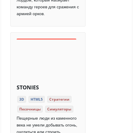
лордом, который набирает
команду героев для сражения с
армией орков.
STONIES
3D
HTML5
Стратегии
Песочницы
Симуляторы
Пещерные люди из каменного
века не умели добывать огонь,
охотиться или строить.