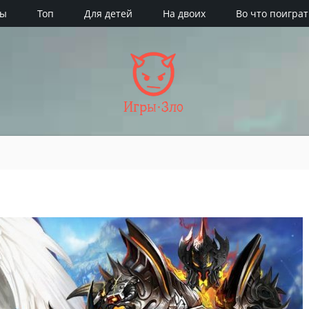
ры
Топ
Для детей
На двоих
Во что поиграт
Игры·Зло