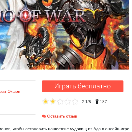
Играть бесплатно
ези
Экшен
2.1
/
5
187
Оставить отзыв
монов, чтобы остановить нашествие чудовищ из Ада в онлайн-игре