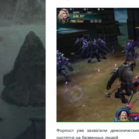
Форпост уже захватили демонически
охотятся на безвинных людей.