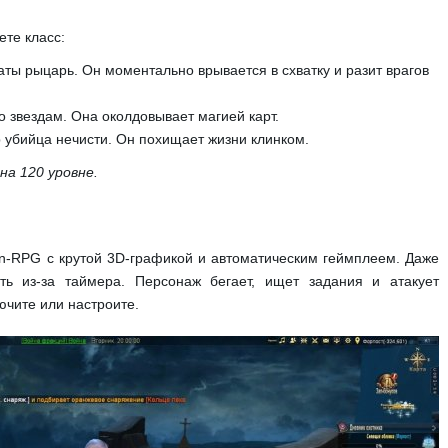
ете класс:
ты рыцарь. Он моментально врывается в схватку и разит врагов
о звездам. Она околдовывает магией карт.
 убийца нечисти. Он похищает жизни клинком.
на 120 уровне.
ion-RPG с крутой 3D-графикой и автоматическим геймплеем. Даже
ть из-за таймера. Персонаж бегает, ищет задания и атакует
ючите или настроите.