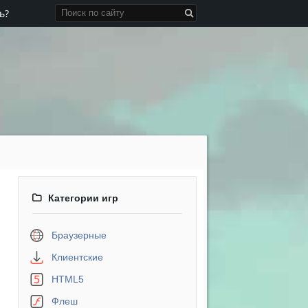
ь?
Категории игр
Браузерные
Клиентские
HTML5
Флеш