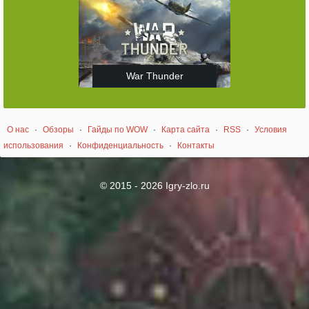
War Thunder
О нас
·
Обзоры
·
Гайды по WOW
·
Карта сайта
·
RSS
·
Условия
использования
·
Конфиденциальность
·
Контакты
© 2015 - 2026 Igry-zlo.ru