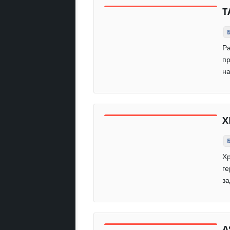
T
Ра
пр
на
Х
Хр
ге
за
A