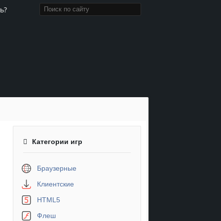
ь?
Категории игр
Браузерные
Клиентские
HTML5
Флеш