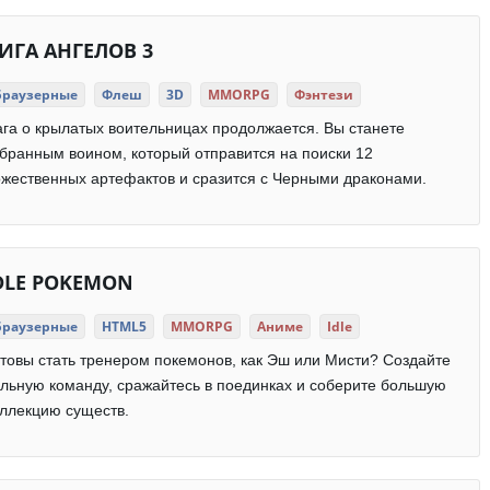
ИГА АНГЕЛОВ 3
Браузерные
Флеш
3D
MMORPG
Фэнтези
га о крылатых воительницах продолжается. Вы станете
бранным воином, который отправится на поиски 12
жественных артефактов и сразится с Черными драконами.
DLE POKEMON
Браузерные
HTML5
MMORPG
Аниме
Idle
товы стать тренером покемонов, как Эш или Мисти? Создайте
льную команду, сражайтесь в поединках и соберите большую
ллекцию существ.