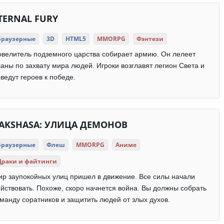
TERNAL FURY
Браузерные
3D
HTML5
MMORPG
Фэнтези
велитель подземного царства собирает армию. Он лелеет
аны по захвату мира людей. Игроки возглавят легион Света и
ведут героев к победе.
AKSHASA: УЛИЦА ДЕМОНОВ
Браузерные
Флеш
MMORPG
Аниме
Драки и файтинги
р заупокойных улиц пришел в движение. Все силы начали
йствовать. Похоже, скоро начнется война. Вы должны собрать
манду соратников и защитить людей от злых духов.