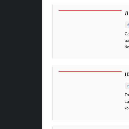
Л
Са
из
бо
I
Го
си
ко