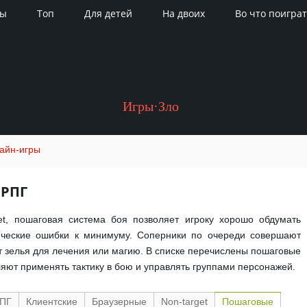
ры
Топ
Для детей
На двоих
Во что поиграт
Игры·Зло
айн-игры
ОРПГ
et, пошаговая система боя позволяет игроку хорошо обдумать
ические ошибки к минимуму. Соперники по очереди совершают
т зелья для лечения или магию. В списке перечислены пошаговые
ют применять тактику в бою и управлять группами персонажей.
РПГ
Клиентские
Браузерные
Non-target
Пошаговые