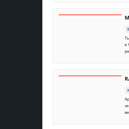
М
Ты
в 
ре
R
Ар
зе
ве