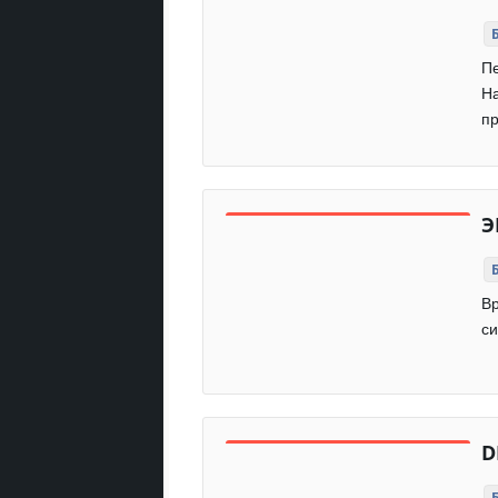
П
На
пр
Э
Вр
си
D