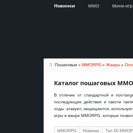
Новинки
MMO
Мини-иг
Пошаговые
»
MMORPG
»
Жанры
»
Онл
Каталог пошаговых ММ
В отличие от стандартной и non-targ
последующие действия и свести такт
ходы: атакуют, защищаются, использую
игры в жанре MMORPG, которые позволя
MMORPG
Новинки
Топ 50 ММО