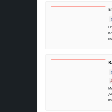
E
По
пл
по
R
Ми
де
ко