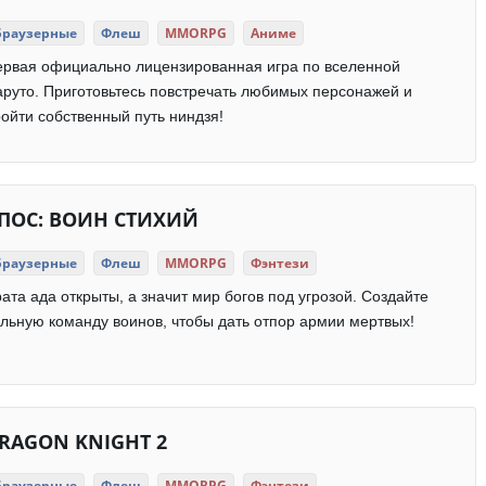
Браузерные
Флеш
MMORPG
Аниме
ервая официально лицензированная игра по вселенной
руто. Приготовьтесь повстречать любимых персонажей и
ойти собственный путь ниндзя!
ПОС: ВОИН СТИХИЙ
Браузерные
Флеш
MMORPG
Фэнтези
ата ада открыты, а значит мир богов под угрозой. Создайте
льную команду воинов, чтобы дать отпор армии мертвых!
RAGON KNIGHT 2
Браузерные
Флеш
MMORPG
Фэнтези