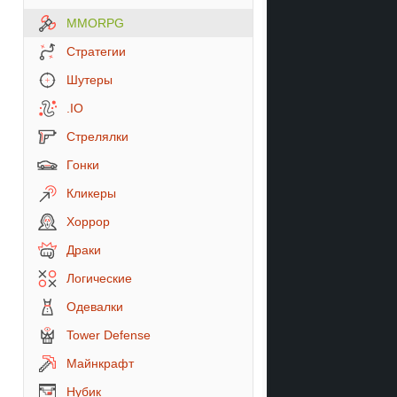
MMORPG
Стратегии
Шутеры
.IO
Стрелялки
Гонки
Кликеры
Хоррор
Драки
Логические
Одевалки
Tower Defense
Майнкрафт
Нубик