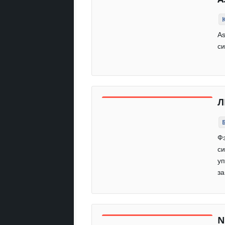
As
си
Л
Фэ
си
у
за
N