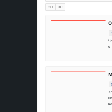
2D
3D
О
Че
от
M
Хр
ни
ко