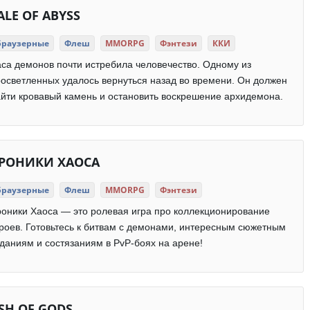
ALE OF ABYSS
Браузерные
Флеш
MMORPG
Фэнтези
ККИ
са демонов почти истребила человечество. Одному из
осветленных удалось вернуться назад во времени. Он должен
йти кровавый камень и остановить воскрешение архидемона.
РОНИКИ ХАОСА
Браузерные
Флеш
MMORPG
Фэнтези
оники Хаоса — это ролевая игра про коллекционирование
роев. Готовьтесь к битвам с демонами, интересным сюжетным
даниям и состязаниям в PvP-боях на арене!
SH OF GODS