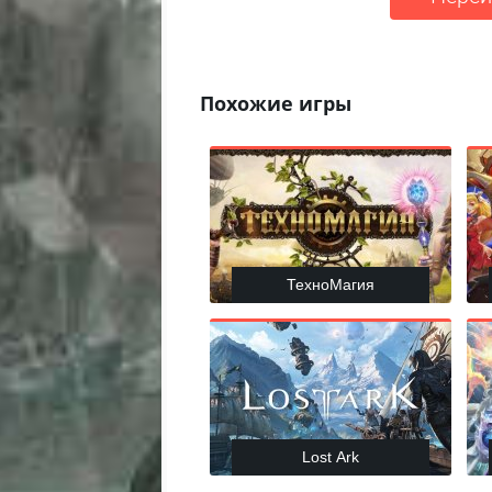
Похожие игры
ТехноМагия
Lost Ark