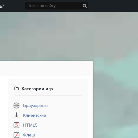
ь?
Категории игр
Браузерные
Клиентские
HTML5
Флеш