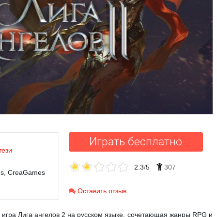
Играть бесплатно
тези
2.3
/
5
307
es, CreaGames
Оставить отзыв
игра Лига ангелов 2 на русском языке, сочетающая жанры RPG и