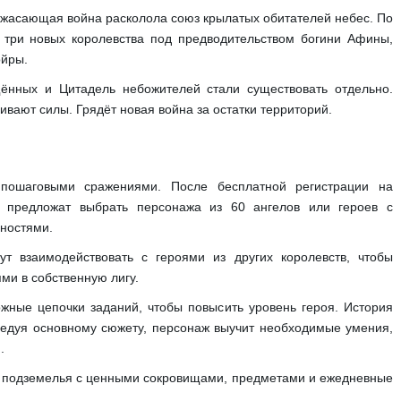
 ужасающая война расколола союз крылатых обитателей небес. По
 три новых королевства под предводительством богини Афины,
ойры.
ённых и Цитадель небожителей стали существовать отдельно.
вают силы. Грядёт новая война за остатки территорий.
ошаговыми сражениями. После бесплатной регистрации на
 предложат выбрать персонажа из 60 ангелов или героев с
ностями.
ут взаимодействовать с героями из других королевств, чтобы
ми в собственную лигу.
жные цепочки заданий, чтобы повысить уровень героя. История
ледуя основному сюжету, персонаж выучит необходимые умения,
.
е подземелья с ценными сокровищами, предметами и ежедневные