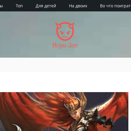
ры
Топ
Для детей
На двоих
Во что поиграт
Игры·Зло