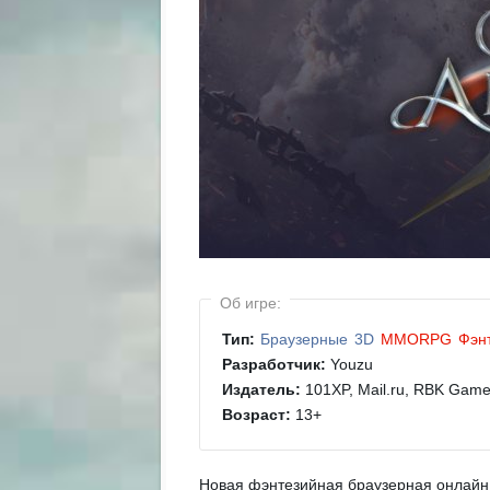
Об игре:
Тип:
Браузерные
3D
MMORPG
Фэн
Разработчик:
Youzu
Издатель:
101XP, Mail.ru, RBK Gam
Возраст:
13
+
Новая фэнтезийная браузерная онлайн 