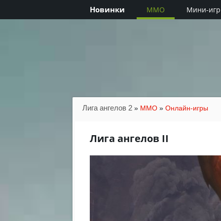
Новинки
MMO
Мини-иг
Лига ангелов 2
»
MMO
»
Онлайн-игры
Лига ангелов II