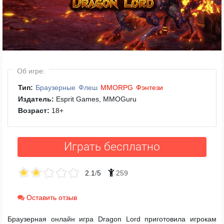
Об игре:
Тип:
Браузерные
Флеш
MMORPG
Фэнтези
Издатель:
Esprit Games, MMOGuru
Возраст:
18
+
Играть бесплатно
2.1
/
5
259
Оставить отзыв
Браузерная онлайн игра Dragon Lord приготовила игрокам