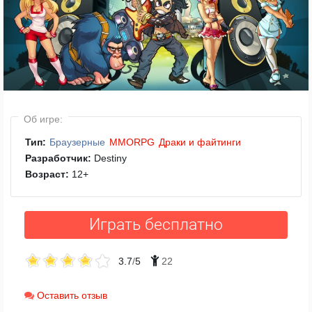
Об игре:
Тип:
Браузерные
MMORPG
Драки и файтинги
Разработчик:
Destiny
Возраст:
12
+
Играть бесплатно
3.7
/
5
22
Оставить отзыв