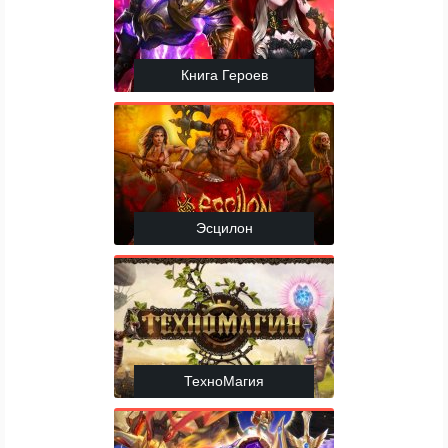
Книга Героев
Эсцилон
ТехноМагия