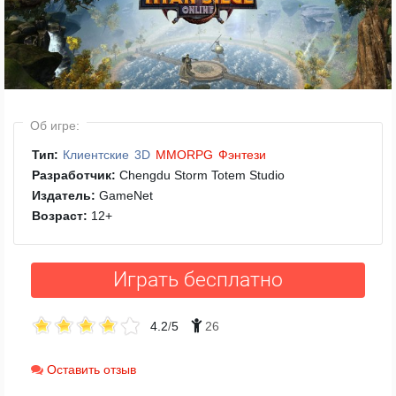
Об игре:
Тип:
Клиентские
3D
MMORPG
Фэнтези
Разработчик:
Chengdu Storm Totem Studio
Издатель:
GameNet
Возраст:
12
+
Играть бесплатно
4.2
/
5
26
Оставить отзыв