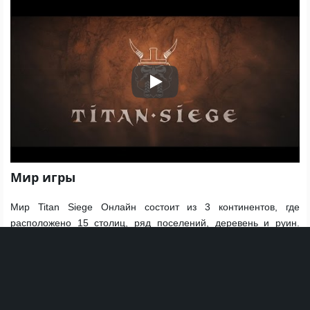
Play
Мир игры
Мир Titan Siege Онлайн состоит из 3 континентов, где
расположено 15 столиц, ряд поселений, деревень и руин.
Игроки сразятся с тремя сотнями видов монстров и свергнут
два десятка могущественных Титанов.
Играйте на стороне богов или против них. Заручитесь
поддержкой персонажей из мифов и побывайте в
исторических местах с самыми опасными персонажами и