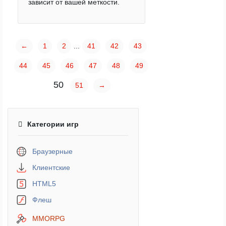
зависит от вашей меткости.
←
1
2
...
41
42
43
44
45
46
47
48
49
50
51
→
Категории игр
Браузерные
Клиентские
HTML5
Флеш
MMORPG