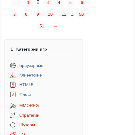
2
←
1
3
4
5
6
7
8
9
10
11
...
50
51
→
Категории игр
Браузерные
Клиентские
HTML5
Флеш
MMORPG
Стратегии
Шутеры
.IO