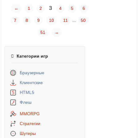
3
←
1
2
4
5
6
7
8
9
10
11
...
50
51
→
Категории игр
Браузерные
Клиентские
HTML5
Флеш
MMORPG
Стратегии
Шутеры