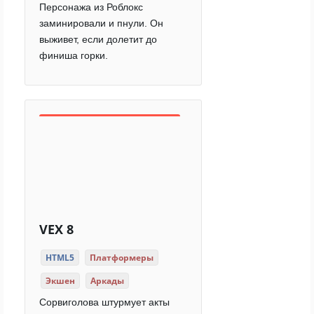
Персонажа из Роблокс
заминировали и пнули. Он
выживет, если долетит до
финиша горки.
VEX 8
HTML5
Платформеры
Экшен
Аркады
Сорвиголова штурмует акты