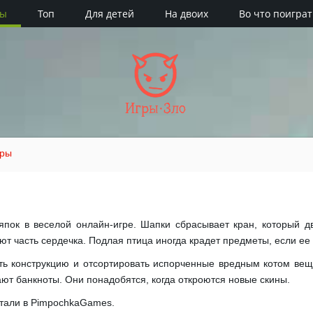
ры
Топ
Для детей
На двоих
Во что поиграт
Игры·Зло
гры
ок в веселой онлайн-игре. Шапки сбрасывает кран, который д
т часть сердечка. Подлая птица иногда крадет предметы, если ее 
ть конструкцию и отсортировать испорченные вредным котом в
ают банкноты. Они понадобятся, когда откроются новые скины.
отали в PimpochkaGames.