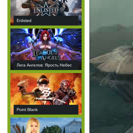
Enlisted
Лига Ангелов: Ярость Небес
Point Blank