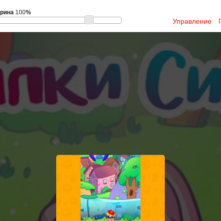
рина
100
%
Управление