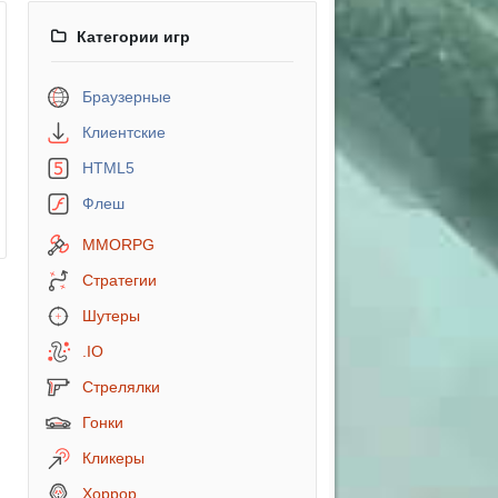
Категории игр
Браузерные
Клиентские
HTML5
Флеш
MMORPG
Стратегии
Шутеры
.IO
Стрелялки
Гонки
Кликеры
Хоррор