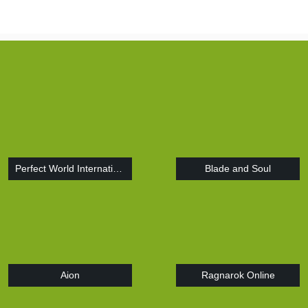
Perfect World International
Blade and Soul
Aion
Ragnarok Online