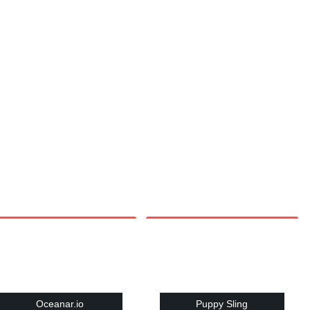
Oceanar.io
Puppy Sling