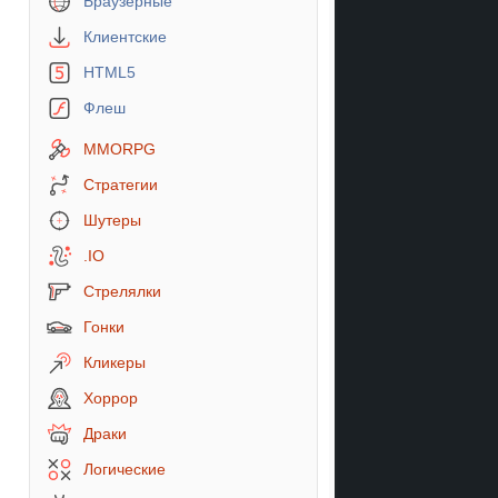
Браузерные
Клиентские
HTML5
Флеш
MMORPG
Стратегии
Шутеры
.IO
Стрелялки
Гонки
Кликеры
Хоррор
Драки
Логические