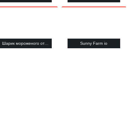
Шарик мороженого от папы Луи
Sunny Farm io