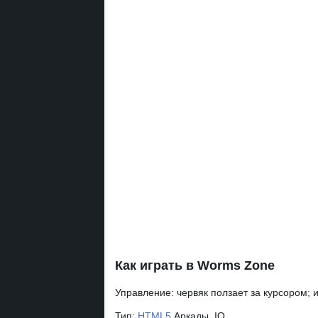
Как играть в Worms Zone
Управление:
червяк ползает за курсором; 
Тип:
HTML5
Аркады
.IO