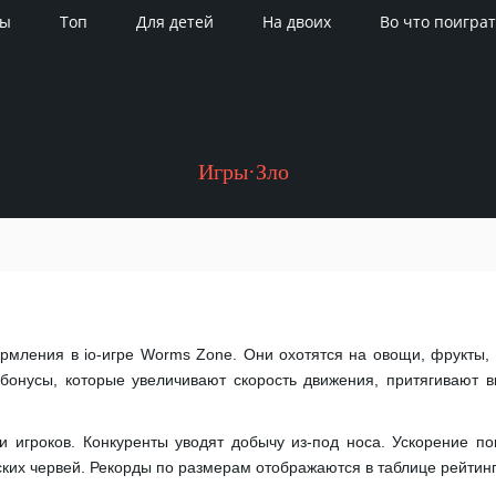
ры
Топ
Для детей
На двоих
Во что поиграт
Игры·Зло
рмления в io-игре Worms Zone. Они охотятся на овощи, фрукты, 
 бонусы, которые увеличивают скорость движения, притягивают 
и игроков. Конкуренты уводят добычу из-под носа. Ускорение по
ских червей. Рекорды по размерам отображаются в таблице рейтинг