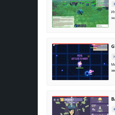
Иг
з
G
Мн
зв
B