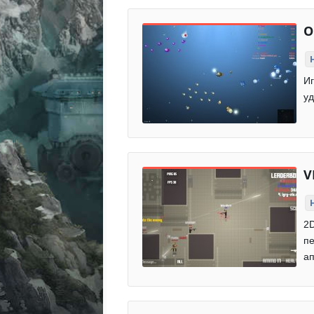
O
Иг
уд
V
2D
пе
ап