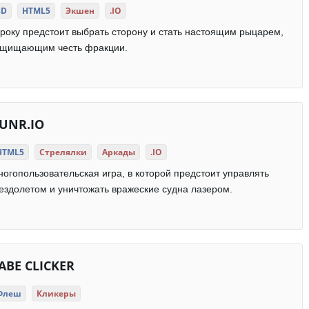
3D
HTML5
Экшен
.IO
року предстоит выбрать сторону и стать настоящим рыцарем,
ащищающим честь фракции.
UNR.IO
HTML5
Стрелялки
Аркады
.IO
огопользовательская игра, в которой предстоит управлять
ездолетом и уничтожать вражеские судна лазером.
ABE CLICKER
Флеш
Кликеры