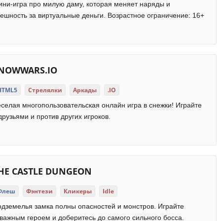
ни-игра про милую даму, которая меняет наряды и
ешность за виртуальные деньги. Возрастное ограничение: 16+
NOWWARS.IO
HTML5
Стрелялки
Аркады
.IO
селая многопользовательская онлайн игра в снежки! Играйте
друзьями и против других игроков.
HE CASTLE DUNGEON
Флеш
Фэнтези
Кликеры
Idle
дземелья замка полны опасностей и монстров. Играйте
важным героем и доберитесь до самого сильного босса.