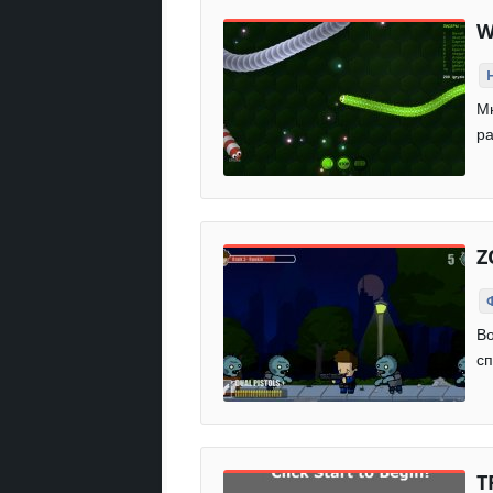
W
Мн
ра
Z
Во
сп
Т