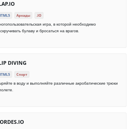
LAP.IO
HTML5
Аркады
.IO
огопользовательская игра, в которой необходимо
скручивать булаву и бросаться на врагов.
LIP DIVING
HTML5
Спорт
ряйте в воду и выполняйте различные акробатические трюки
полете.
ORDES.IO