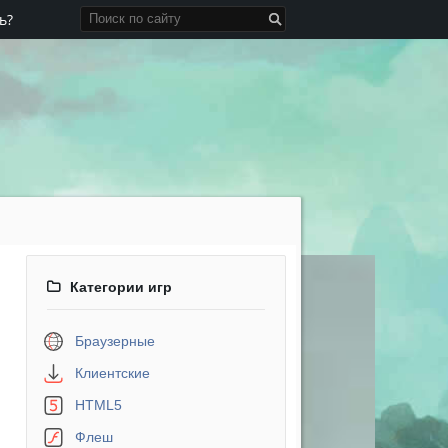
ь?
Категории игр
Браузерные
Клиентские
HTML5
Флеш