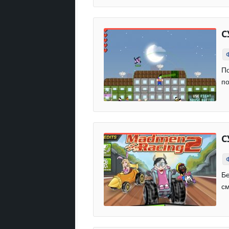
С
По
по
С
Бе
с