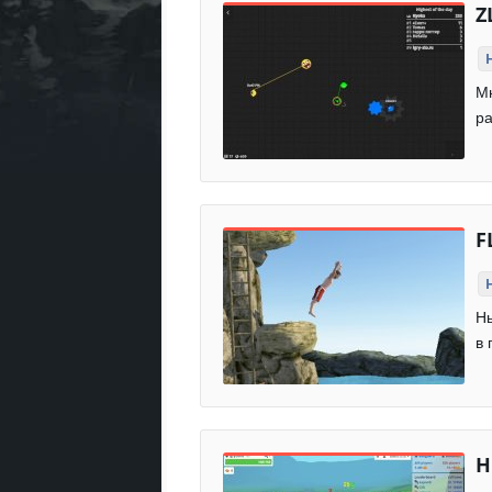
Z
Мн
ра
F
Ны
в 
H