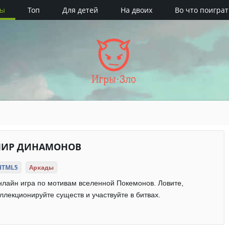
ры
Топ
Для детей
На двоих
Во что поиграт
Игры·Зло
ИР ДИНАМОНОВ
HTML5
Аркады
лайн игра по мотивам вселенной Покемонов. Ловите,
ллекционируйте существ и участвуйте в битвах.