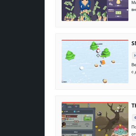
Ми
вн
S
Ве
с 
T
По
от