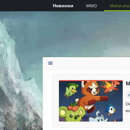
Новинки
MMO
Мини-иг
М
Он
ко