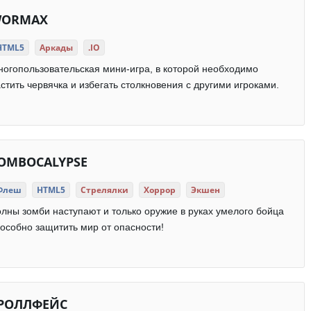
ORMAX
HTML5
Аркады
.IO
огопользовательская мини-игра, в которой необходимо
стить червячка и избегать столкновения с другими игроками.
OMBOCALYPSE
Флеш
HTML5
Стрелялки
Хоррор
Экшен
лны зомби наступают и только оружие в руках умелого бойца
особно защитить мир от опасности!
РОЛЛФЕЙС