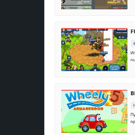
F
Иг
г
В
Пу
пр