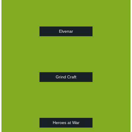
Elvenar
Grind Craft
Heroes at War