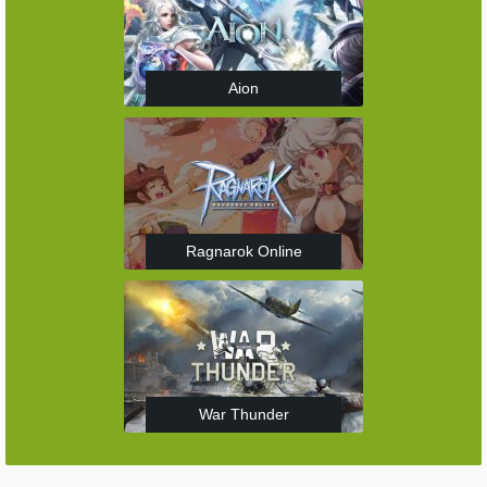
Aion
Ragnarok Online
War Thunder