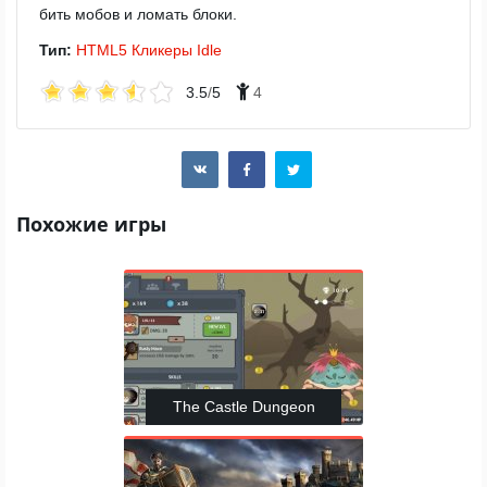
бить мобов и ломать блоки.
Тип:
HTML5
Кликеры
Idle
3.5
/
5
4
Похожие игры
The Castle Dungeon