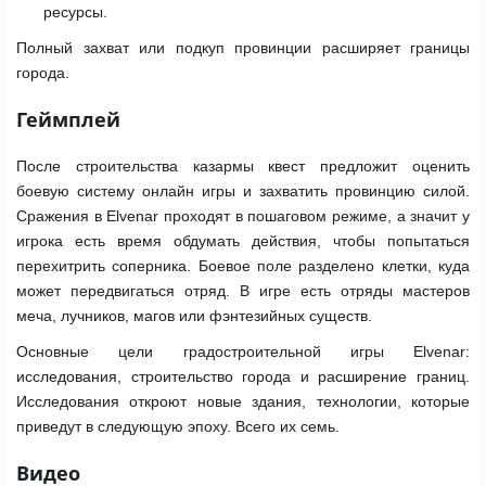
ресурсы.
Полный захват или подкуп провинции расширяет границы
города.
Геймплей
После строительства казармы квест предложит оценить
боевую систему онлайн игры и захватить провинцию силой.
Сражения в Elvenar проходят в пошаговом режиме, а значит у
игрока есть время обдумать действия, чтобы попытаться
перехитрить соперника. Боевое поле разделено клетки, куда
может передвигаться отряд. В игре есть отряды мастеров
меча, лучников, магов или фэнтезийных существ.
Основные цели градостроительной игры Elvenar:
исследования, строительство города и расширение границ.
Исследования откроют новые здания, технологии, которые
приведут в следующую эпоху. Всего их семь.
Видео