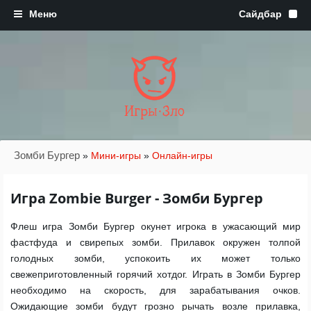
Игры·Зло
Зомби Бургер
»
Мини-игры
»
Онлайн-игры
Игра Zombie Burger - Зомби Бургер
Флеш игра Зомби Бургер окунет игрока в ужасающий мир
фастфуда и свирепых зомби. Прилавок окружен толпой
голодных зомби, успокоить их может только
свежеприготовленный горячий хотдог. Играть в Зомби Бургер
необходимо на скорость, для зарабатывания очков.
Ожидающие зомби будут грозно рычать возле прилавка,