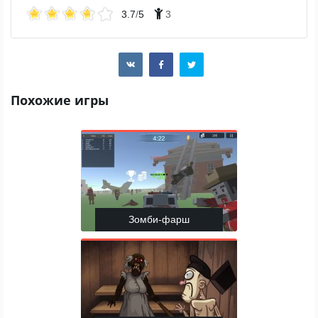
3.7
/
5
3
Похожие игры
Зомби-фарш