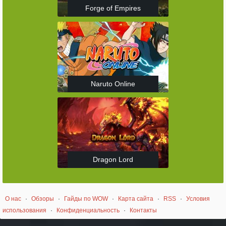
Forge of Empires
Naruto Online
Dragon Lord
О нас
·
Обзоры
·
Гайды по WOW
·
Карта сайта
·
RSS
·
Условия
использования
·
Конфиденциальность
·
Контакты