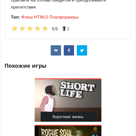
прыгайте на головы бандитов и преодолевайте
препятствия.
Тип:
Флеш
HTML5
Платформеры
5
/
5
2
Похожие игры
Короткая жизнь