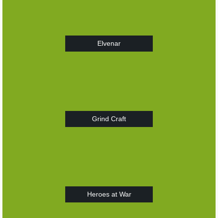
Elvenar
Grind Craft
Heroes at War