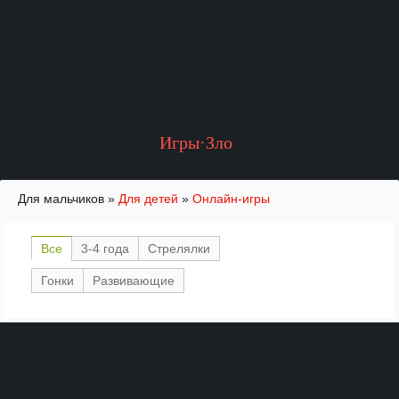
Игры·Зло
Для мальчиков
»
Для детей
»
Онлайн-игры
Все
3-4 года
Стрелялки
Гонки
Развивающие