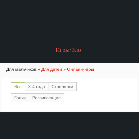
Игры·Зло
Для мальчиков
»
Для детей
»
Онлайн-игры
Все
3-4 года
Стрелялки
Гонки
Развивающие