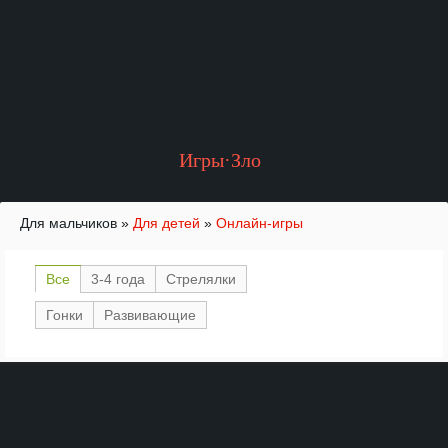
Игры·Зло
Для мальчиков
»
Для детей
»
Онлайн-игры
Все
3-4 года
Стрелялки
Гонки
Развивающие