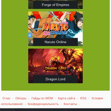
Forge of Empires
Naruto Online
Dragon Lord
О нас
·
Обзоры
·
Гайды по WOW
·
Карта сайта
·
RSS
·
Условия
использования
·
Конфиденциальность
·
Контакты