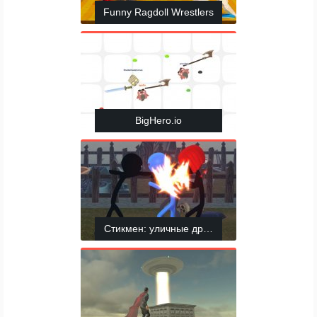
Funny Ragdoll Wrestlers
BigHero.io
Стикмен: уличные драки