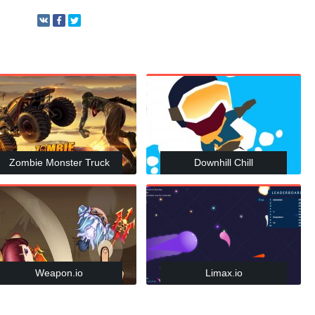
Zombie Monster Truck
Downhill Chill
Weapon.io
Limax.io