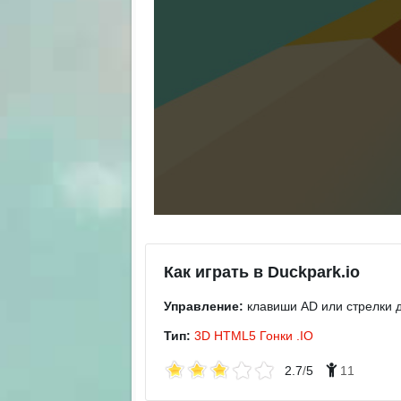
Как играть в Duckpark.io
Управление:
клавиши AD или стрелки д
Тип:
3D
HTML5
Гонки
.IO
2.7
/
5
11