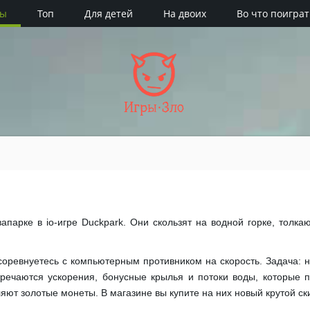
ры
Топ
Для детей
На двоих
Во что поиграт
Игры·Зло
вапарке в io-игре Duckpark. Они скользят на водной горке, толк
соревнуетесь с компьютерным противником на скорость. Задача: 
тречаются ускорения, бонусные крылья и потоки воды, которые 
ют золотые монеты. В магазине вы купите на них новый крутой ск