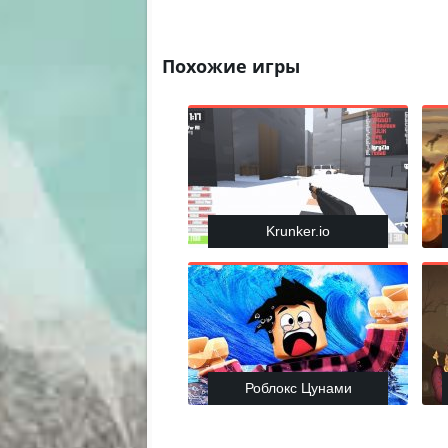
Похожие игры
Krunker.io
Роблокс Цунами