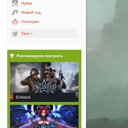
Нубик
Новый год
Хэллоуин
Теги
Рекомендуем поиграть
Enlisted