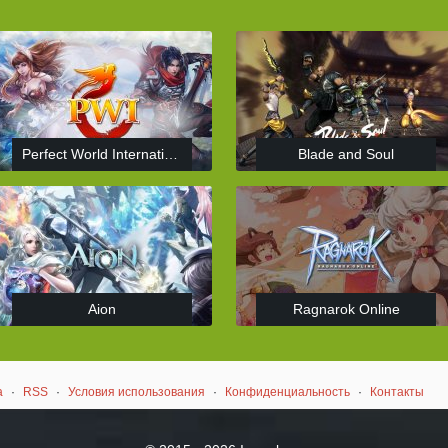
Perfect World International
Blade and Soul
Aion
Ragnarok Online
а
·
RSS
·
Условия использования
·
Конфиденциальность
·
Контакты