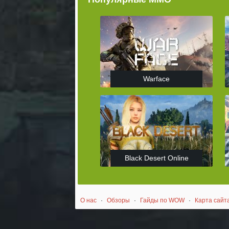
Warface
Black Desert Online
О нас
·
Обзоры
·
Гайды по WOW
·
Карта сайт