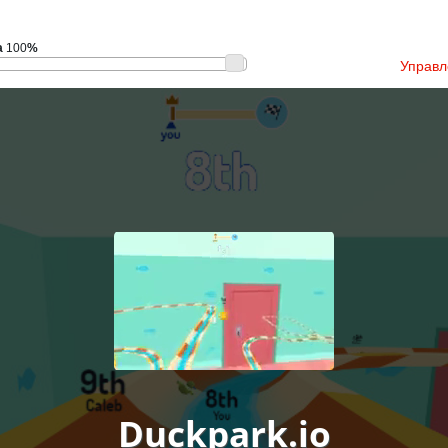
а
100
%
Управл