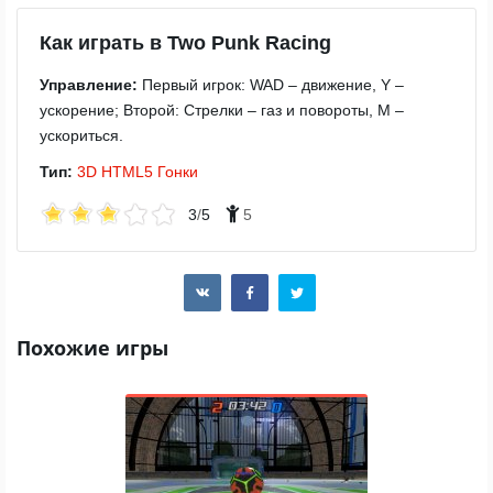
Как играть в Two Punk Racing
Управление:
Первый игрок: WAD – движение, Y –
ускорение; Второй: Стрелки – газ и повороты, M –
ускориться.
Тип:
3D
HTML5
Гонки
3
/
5
5
Похожие игры