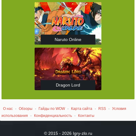
Naruto Online
Dragon Lord
О нас
·
Обзоры
·
Гайды по WOW
·
Карта сайта
·
RSS
·
Условия
использования
·
Конфиденциальность
·
Контакты
© 2015 - 2026 Igry-zlo.ru