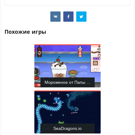
Похожие игры
Мороженое от Папы Луи
SeaDragons.io