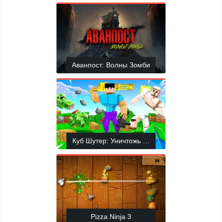
Аванпост: Волны Зомби
Куб Шутер: Уничтожь Всех
Pizza Ninja 3