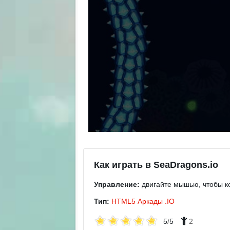
Как играть в SeaDragons.io
Управление:
двигайте мышью, чтобы ко
Тип:
HTML5
Аркады
.IO
5
/
5
2