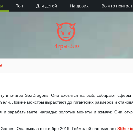
ры
Топ
Для детей
На двоих
Во что поиграт
Игры·Зло
ы
ту в io-игре SeaDragons. Они охотятся на рыб, собирают сферы 
съели. Ловкие монстры вырастают до гигантских размеров и станов
 и зарабатываете награды: золотые монеты и жемчуг. Они отк
d Games. Она вышла в октябре 2019. Геймплей напоминает
Slither.i