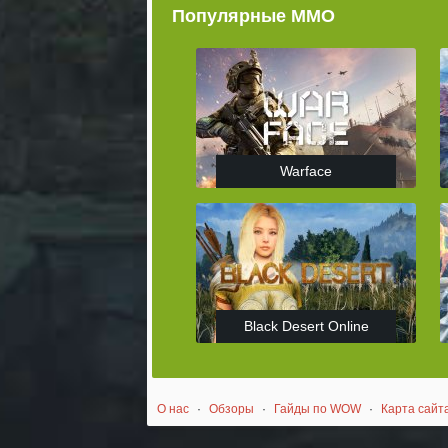
Популярные ММО
Warface
Black Desert Online
О нас
·
Обзоры
·
Гайды по WOW
·
Карта сайт