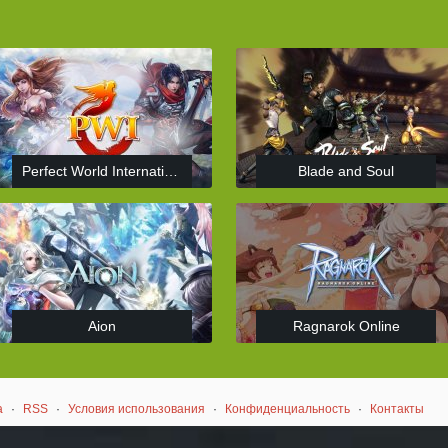
Perfect World International
Blade and Soul
Aion
Ragnarok Online
а
·
RSS
·
Условия использования
·
Конфиденциальность
·
Контакты