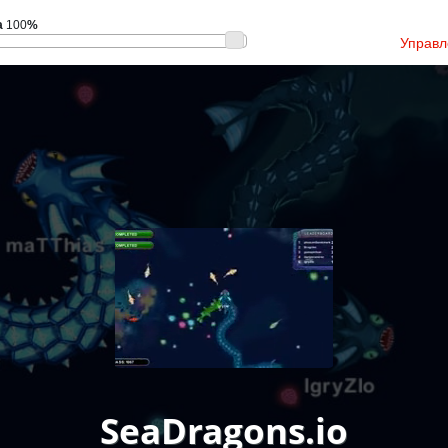
а
100
%
Управл