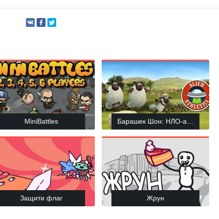
MiniBattles
Барашек Шон: НЛО-атлетика
Защити флаг
Жрун