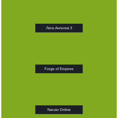
Лига Ангелов 3
Forge of Empires
Naruto Online