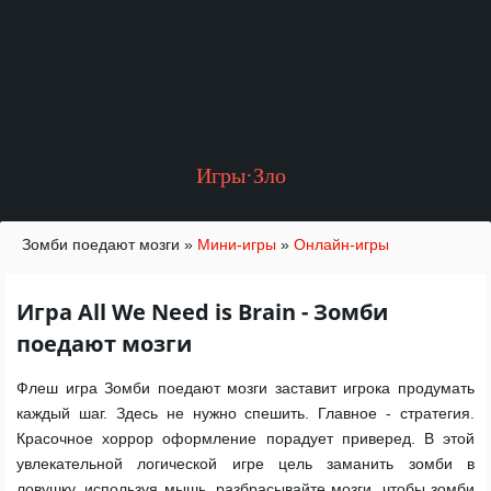
Игры·Зло
Зомби поедают мозги
»
Мини-игры
»
Онлайн-игры
Игра All We Need is Brain - Зомби
поедают мозги
Флеш игра Зомби поедают мозги заставит игрока продумать
каждый шаг. Здесь не нужно спешить. Главное - стратегия.
Красочное хоррор оформление порадует приверед. В этой
увлекательной логической игре цель заманить зомби в
ловушку, используя мышь, разбрасывайте мозги, чтобы зомби