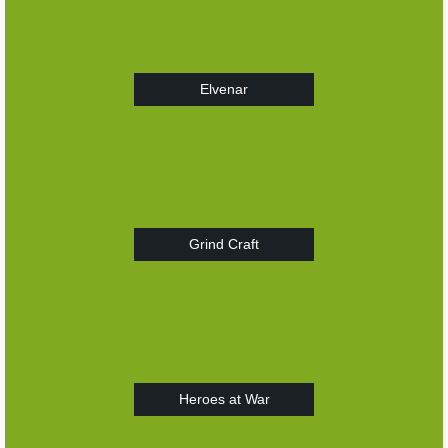
Elvenar
Grind Craft
Heroes at War