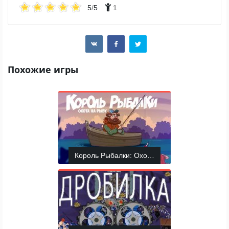
5
/
5
1
Похожие игры
Король Рыбалки: Охота на рыбу