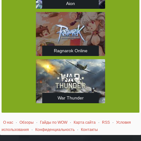
Aion
Ragnarok Online
War Thunder
О нас
·
Обзоры
·
Гайды по WOW
·
Карта сайта
·
RSS
·
Условия
использования
·
Конфиденциальность
·
Контакты