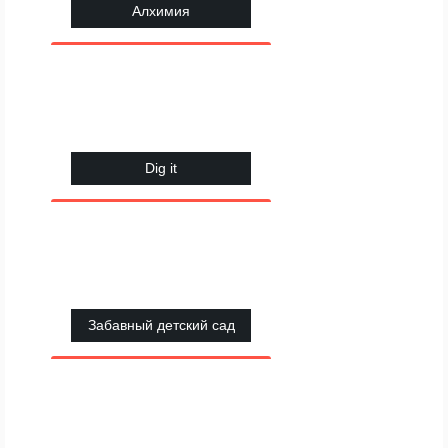
Алхимия
Dig it
Забавный детский сад