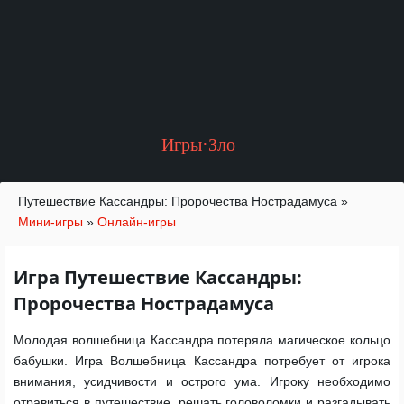
Игры·Зло
Путешествие Кассандры: Пророчества Нострадамуса
»
Мини-игры
»
Онлайн-игры
Игра Путешествие Кассандры:
Пророчества Нострадамуса
Молодая волшебница Кассандра потеряла магическое кольцо
бабушки. Игра Волшебница Кассандра потребует от игрока
внимания, усидчивости и острого ума. Игроку необходимо
отравиться в путешествие, решать головоломки и разгадывать