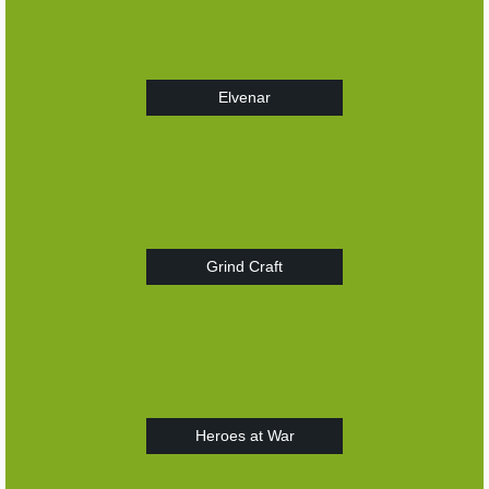
Elvenar
Grind Craft
Heroes at War