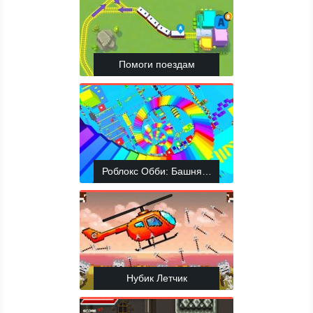
Помоги поездам
Роблокс Обби: Башня Ада
Нубик Летчик