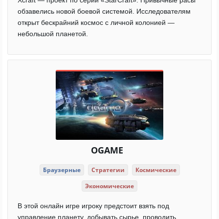
Xcraft — проект по серии «StarCraft». Привычные расы
обзавелись новой боевой системой. Исследователям
открыт бескрайний космос с личной колонией —
небольшой планетой.
OGAME
Браузерные
Стратегии
Космические
Экономические
В этой онлайн игре игроку предстоит взять под
управление планету, добывать сырье, проводить