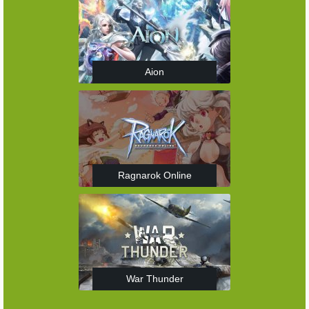
Aion
Ragnarok Online
War Thunder